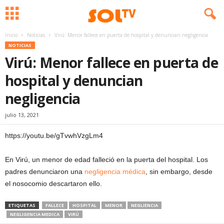
Inicio
Noticias
Virú: Menor fallece en puerta de hospital y denuncian negligencia
NOTICIAS
Virú: Menor fallece en puerta de
hospital y denuncian
negligencia
julio 13, 2021
https://youtu.be/gTvwhVzgLm4
En Virú, un menor de edad falleció en la puerta del hospital. Los
padres denunciaron una
negligencia médica
, sin embargo, desde
el nosocomio descartaron ello.
ETIQUETAS
FALLECE
HOSPITAL
MENOR
NEGLIENCIA
NEGLIGENCIA MEDICA
VIRÚ