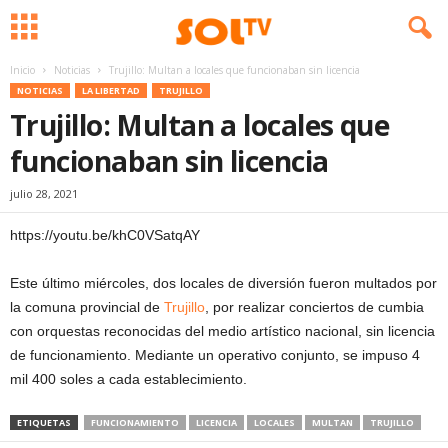
Inicio
Noticias
Trujillo: Multan a locales que funcionaban sin licencia
NOTICIAS
LA LIBERTAD
TRUJILLO
Trujillo: Multan a locales que
funcionaban sin licencia
julio 28, 2021
https://youtu.be/khC0VSatqAY
Este último miércoles, dos locales de diversión fueron multados por
la comuna provincial de
Trujillo
, por realizar conciertos de cumbia
con orquestas reconocidas del medio artístico nacional, sin licencia
de funcionamiento. Mediante un operativo conjunto, se impuso 4
mil 400 soles a cada establecimiento.
ETIQUETAS
FUNCIONAMIENTO
LICENCIA
LOCALES
MULTAN
TRUJILLO