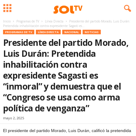
Inicio
Programas de TV
Línea Directa
Presidente del partido Morado, Luis Durán:
Pretendida inhabilitación contra expresidente Sagasti es...
PROGRAMAS DE TV
LÍNEA DIRECTA
NACIONAL
NOTICIAS
Presidente del partido Morado,
Luis Durán: Pretendida
inhabilitación contra
expresidente Sagasti es
“inmoral” y demuestra que el
“Congreso se usa como arma
política de venganza”
mayo 2, 2025
El presidente del partido Morado, Luis Durán, calificó la pretendida