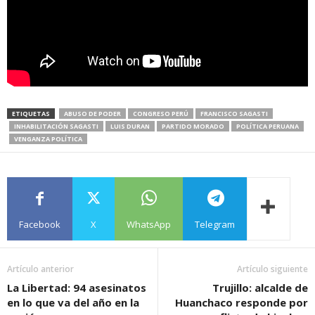
ETIQUETAS
ABUSO DE PODER
CONGRESO PERÚ
FRANCISCO SAGASTI
INHABILITACIÓN SAGASTI
LUIS DURAN
PARTIDO MORADO
POLÍTICA PERUANA
VENGANZA POLÍTICA
Facebook
X
WhatsApp
Telegram
Artículo anterior
Artículo siguiente
La Libertad: 94 asesinatos
Trujillo: alcalde de
en lo que va del año en la
Huanchaco responde por