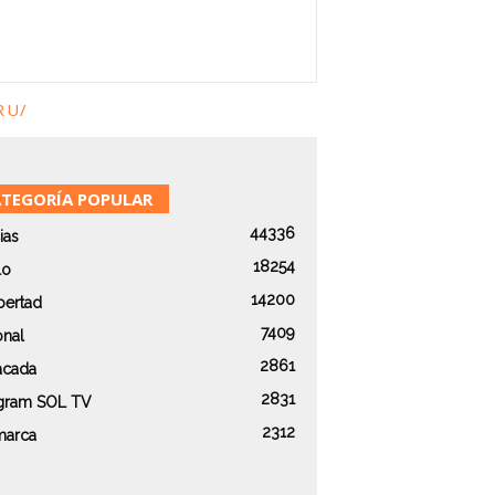
RU/
TEGORÍA POPULAR
44336
ias
18254
lo
14200
bertad
7409
onal
2861
acada
2831
agram SOL TV
2312
marca