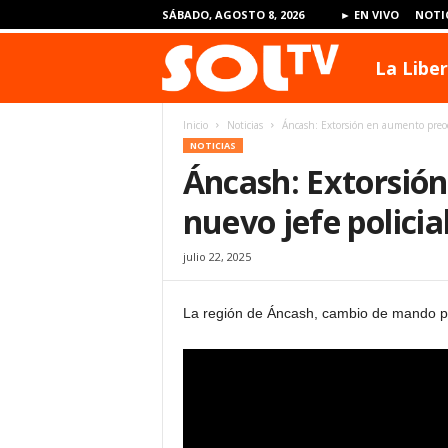
SÁBADO, AGOSTO 8, 2026
► EN VIVO
NOTI
La Libe
S
Inicio
Noticias
Áncash: Extorsión en aumento preocu
O
NOTICIAS
Áncash: Extorsió
L
nuevo jefe policia
julio 22, 2025
T
La región de Áncash, cambio de mando pol
V
P