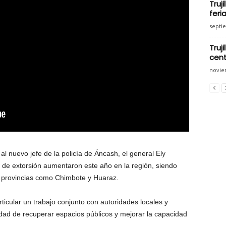
Truj
feria
septi
Truj
cent
novie
al nuevo jefe de la policía de Áncash, el general Ely
s de extorsión aumentaron este año en la región, siendo
s provincias como Chimbote y Huaraz.
rticular un trabajo conjunto con autoridades locales y
ad de recuperar espacios públicos y mejorar la capacidad