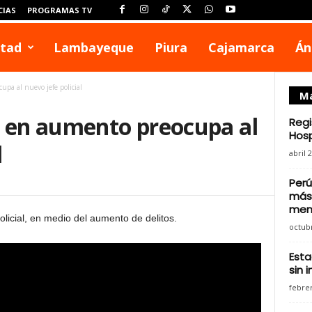
CIAS
PROGRAMAS TV
rtad
Lambayeque
Piura
Cajamarca
Án
pa al nuevo jefe policial
Má
n en aumento preocupa al
Regi
Hosp
l
abril 
Perú
más 
men
icial, en medio del aumento de delitos.
octubr
Esta
sin 
febrer