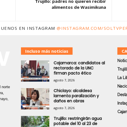
Trujillo: padres no quieren recibir
alimentos de Wasimikuna
GUENOS EN INSTAGRAM
@INSTAGRAM.COM/SOLTVPE
Incluso más noticias
CA
Notic
Cajamarca: candidatos al
rectorado de la UNC
Trujil
firman pacto ético
La Li
agosto 7, 2026
Naci
 norte
Chiclayo: alcaldesa
ra,
Dest
lamenta paralización y
mayo,
daños en obras
Inst
agosto 7, 2026
Caja
Trujillo: restringirán agua
potable del 10 al 23 de