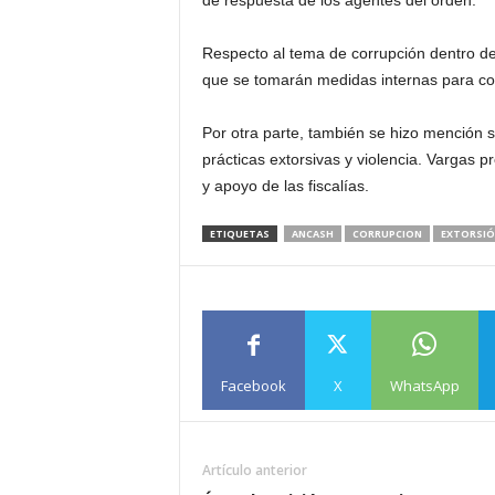
de respuesta de los agentes del orden.
Respecto al tema de corrupción dentro de 
que se tomarán medidas internas para co
Por otra parte, también se hizo mención s
prácticas extorsivas y violencia. Vargas p
y apoyo de las fiscalías.
ETIQUETAS
ANCASH
CORRUPCION
EXTORSI
Facebook
X
WhatsApp
Artículo anterior