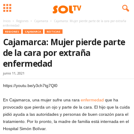
Inicio
Regiones
Cajamarca
Cajamarca: Mujer pierde parte de la cara por extraña
enfermedad
REGIONES
CAJAMARCA
NOTICIAS
Cajamarca: Mujer pierde parte
de la cara por extraña
enfermedad
junio 11, 2021
https://youtu.be/y3ch7tg7Ql0
En Cajamarca, una mujer sufre una rara
enfermedad
que ha
provocado que pierda un ojo y parte de la cara. El hijo que la cuida
pidió ayuda a las autoridades y personas de buen corazón para el
tratamiento. Por lo pronto, la madre de familia está internada en el
Hospital Simón Bolívar.