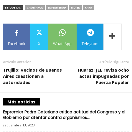
ETIQUETAS
CAJAMARCA
ENFERMEDAD
MUJER
RARA
Facebook
X
WhatsApp
Telegram
Artículo anterior
Artículo siguiente
Trujillo: Vecinos de Buenos
Huaraz: JEE revisa ocho
Aires cuestionan a
actas impugnadas por
autoridades
Fuerza Popular
Más noticias
Expremier Pedro Cateriano critica actitud del Congreso y el
Gobierno por atentar contra organismos...
septiembre 13, 2023