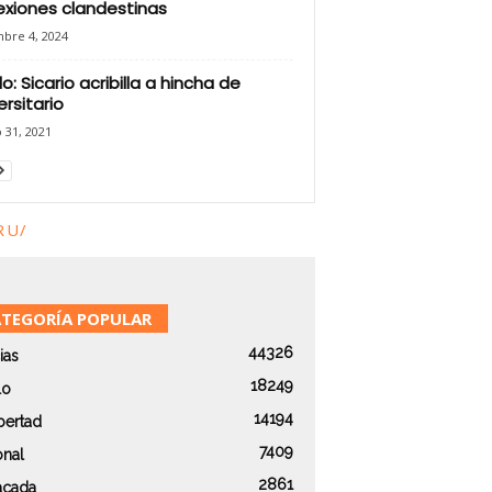
xiones clandestinas
mbre 4, 2024
llo: Sicario acribilla a hincha de
ersitario
 31, 2021
RU/
TEGORÍA POPULAR
44326
ias
18249
lo
14194
bertad
7409
onal
2861
acada