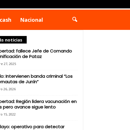
cash
Nacional
s noticias
ibertad: fallece Jefe de Comando
nificación de Pataz
e 27, 2025
illo: Intervienen banda criminal “Los
rnautas de Junín”
o 26, 2026
ibertad: Región lidera vacunación en
s pero avance sigue lento
o 15, 2022
layo: operativo para detectar