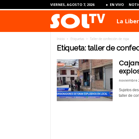
VIERNES, AGOSTO 7, 2026
► EN VIVO
NOTI
La Libe
S
Inicio
Etiquetas
Taller de confección de ropa
O
Etiqueta: taller de confe
Cajam
L
explos
noviembre 2
T
Sujetos des
taller de co
V
P