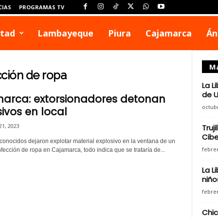
CIAS
PROGRAMAS TV
rtad
Lambayeque
Piura
Cajamarca
Án
Má
cción de ropa
La L
de U
arca: extorsionadores detonan
octubr
ivos en local
1, 2023
Truj
Cibe
conocidos dejaron explotar material explosivo en la ventana de un
febrer
nfección de ropa en Cajamarca, todo indica que se trataría de...
La L
niño
febrer
Chic