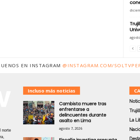
cone
dicie
Truji
Univ
agosto
GUENOS EN INSTAGRAM
@INSTAGRAM.COM/SOLTVPE
Incluso más noticias
CA
Notic
Cambista muere tras
enfrentarse a
Trujil
delincuentes durante
asalto en Lima
La Li
agosto 7, 2026
Naci
 norte
ra,
Dest