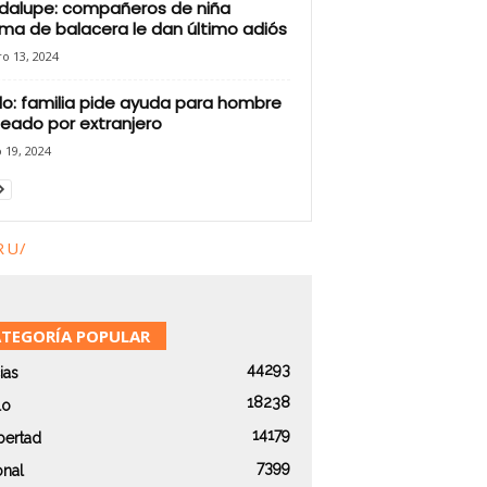
dalupe: compañeros de niña
ima de balacera le dan último adiós
o 13, 2024
illo: familia pide ayuda para hombre
eado por extranjero
 19, 2024
RU/
TEGORÍA POPULAR
44293
ias
18238
lo
14179
bertad
7399
onal