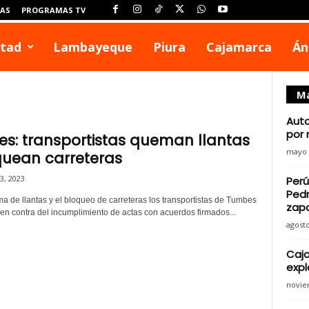
IAS
PROGRAMAS TV
rtad
Lambayeque
Piura
Cajamarca
Án
Má
Auto
por 
s: transportistas queman llantas
mayo 
quean carreteras
3, 2023
Perú
Pedr
a de llantas y el bloqueo de carreteras los transportistas de Tumbes
zap
 en contra del incumplimiento de actas con acuerdos firmados...
agosto
Caja
expl
novie