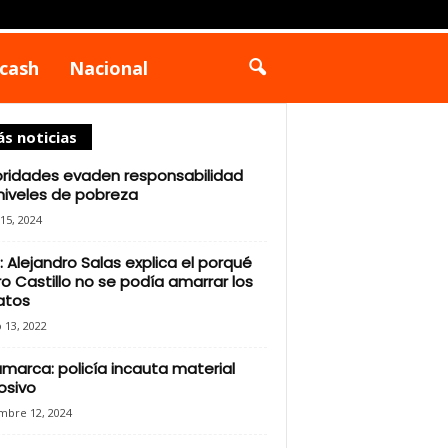
cash
Nacional
s noticias
ridades evaden responsabilidad
niveles de pobreza
15, 2024
: Alejandro Salas explica el porqué
o Castillo no se podía amarrar los
atos
 13, 2022
marca: policía incauta material
osivo
mbre 12, 2024