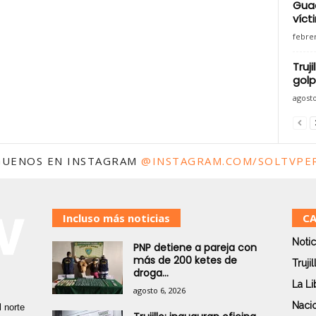
Gua
víct
febrer
Truj
golp
agosto
GUENOS EN INSTAGRAM
@INSTAGRAM.COM/SOLTVPE
Incluso más noticias
CA
Notic
PNP detiene a pareja con
más de 200 ketes de
Trujil
droga...
La Li
agosto 6, 2026
Naci
 norte