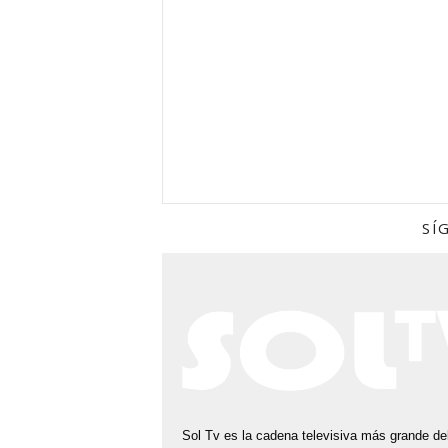
E
R
U
SÍ
Sol Tv es la cadena televisiva más grande del