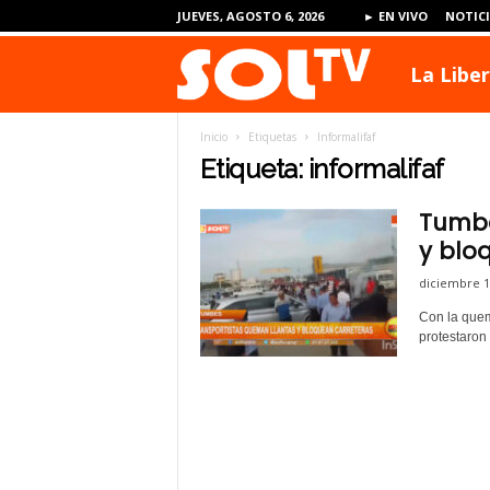
JUEVES, AGOSTO 6, 2026
► EN VIVO
NOTIC
La Libe
S
Inicio
Etiquetas
Informalifaf
O
Etiqueta: informalifaf
Tumbe
L
y blo
diciembre 1
T
Con la quem
protestaron
V
P