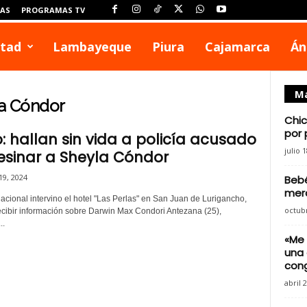
IAS
PROGRAMAS TV
rtad
Lambayeque
Piura
Cajamarca
Án
Má
la Cóndor
Chic
por 
lo: hallan sin vida a policía acusado
julio 
esinar a Sheyla Cóndor
9, 2024
Beb
mer
acional intervino el hotel "Las Perlas" en San Juan de Lurigancho,
octubr
recibir información sobre Darwin Max Condori Antezana (25),
..
«Me 
una 
cong
abril 