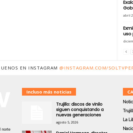
Exal
Gobi
abril 
Exmi
uso 
dicie
GUENOS EN INSTAGRAM
@INSTAGRAM.COM/SOLTVPE
Incluso más noticias
CA
Notic
Trujillo: discos de vinilo
siguen conquistando a
Trujil
nuevas generaciones
La Li
agosto 5, 2026
Naci
 norte