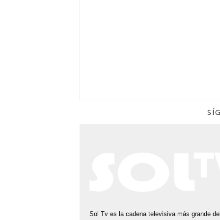
E
R
U
SÍ
Sol Tv es la cadena televisiva más grande del