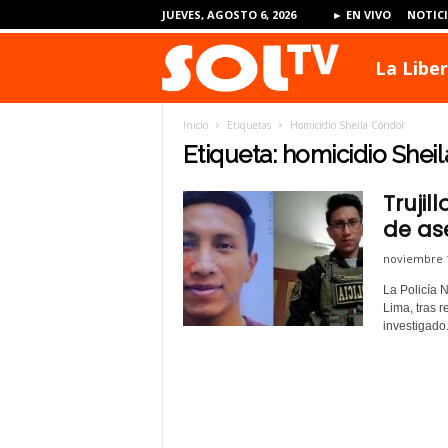
JUEVES, AGOSTO 6, 2026
► EN VIVO
NOTIC
La Libe
S
Inicio
Etiquetas
Homicidio Sheila Cóndor
O
Etiqueta: homicidio Shei
Trujil
L
de as
noviembre 1
T
La Policía N
Lima, tras 
investigado.
V
P