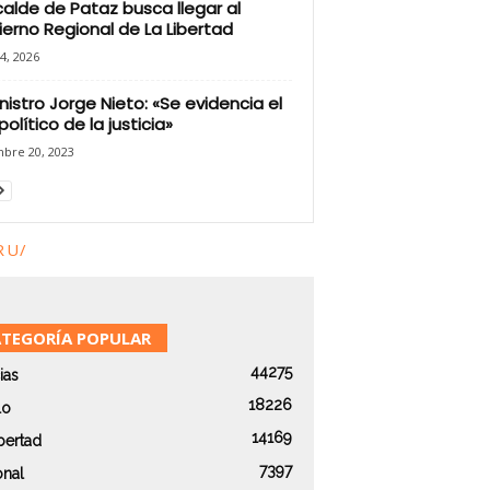
calde de Pataz busca llegar al
erno Regional de La Libertad
24, 2026
nistro Jorge Nieto: «Se evidencia el
político de la justicia»
mbre 20, 2023
RU/
TEGORÍA POPULAR
44275
ias
18226
lo
14169
bertad
7397
onal