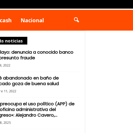
cash
Nacional
s noticias
layo: denuncia a conocido banco
presunto fraude
18, 2022
é abandonado en baño de
cado goza de buena salud
e 11, 2022
preocupa el uso político (APP) de
oficina administrativa del
reso»: Alejandro Cavero,...
28, 2025